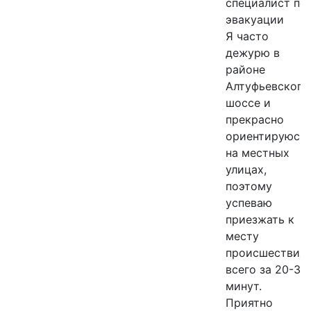
специалист по
эвакуации
Я часто
дежурю в
районе
Алтуфьевского
шоссе и
прекрасно
ориентируюсь
на местных
улицах,
ЭВАКУАТОР
поэтому
успеваю
на
приезжать к
месту
Алтуфьевском
происшествия
всего за 20-30
шоссе
минут.
Приятно