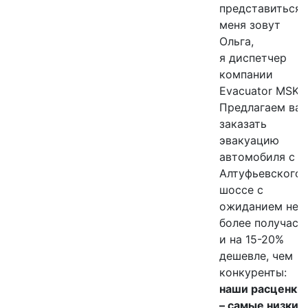
представиться,
меня зовут
Ольга,
я диспетчер
компании
Evacuator MSK
Предлагаем ва
заказать
эвакуацию
автомобиля с
Алтуфьевского
шоссе с
ЭВАКУАТОР
ожиданием не
более получаса
на
и на 15-20%
дешевле, чем
Алтуфьевском
конкуренты:
наши расценки
шоссе
– самые низкие