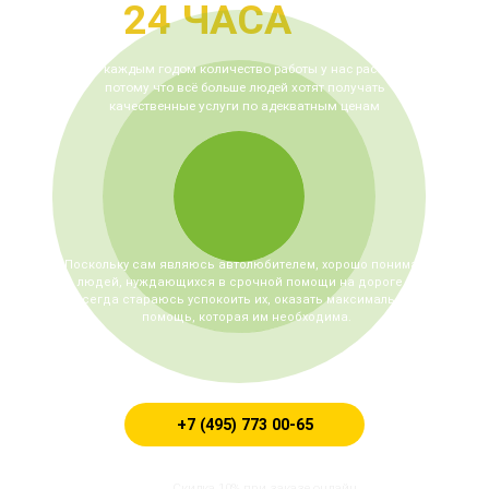
24 ЧАСА
С каждым годом количество работы у
нас растет,
потому что всё больше
людей хотят получать
качественные
услуги по адекватным ценам
Поскольку сам являюсь
автолюбителем, хорошо понимаю
людей, нуждающихся в срочной
помощи на дороге, и
всегда стараюсь
успокоить их, оказать максимальную
помощь, которая им необходима.
+7 (495) 773 00-65
Скидка 10% при заказе онлайн