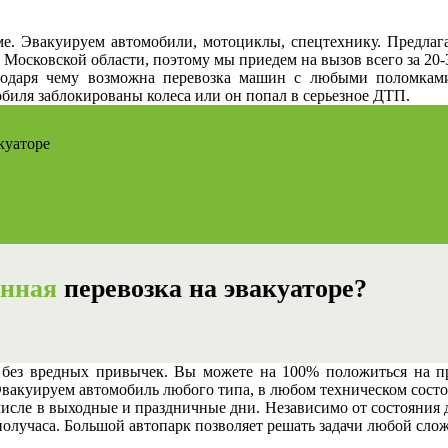
ме. Эвакуируем автомобили, мотоциклы, спецтехнику. Предла
 Московской области, поэтому мы приедем на вызов всего за 20-
лагодаря чему возможна перевозка машин с любыми поломк
обиля заблокированы колеса или он попал в серьезное ДТП.
куаторе
анная
перевозка на эвакуаторе?
без вредных привычек. Вы можете на 100% положиться на пр
 Эвакуируем автомобиль любого типа, в любом техническом сост
числе в выходные и праздничные дни. Независимо от состояния
 получаса. Большой автопарк позволяет решать задачи любой сло