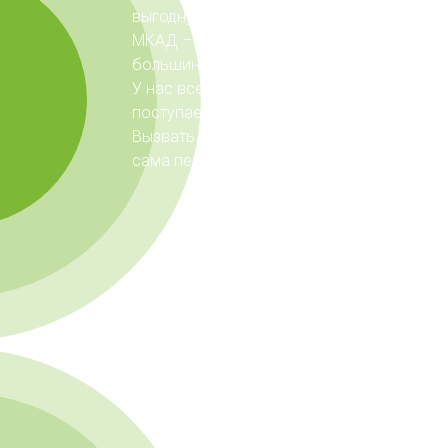
выгодную стоимость эвакуации автомоб
МКАД – приблизительно на 20% ниже, че
большинства конкурентов.
У нас всегда много заказов – новая заяв
поступает примерно каждые 5 минут.
Вызвать автоэвакуатор проще простого 
сама перезвоню вам через минуту!