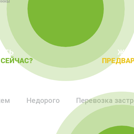
онны
АТЬ
ЖЕЛ
 СЕЙЧАС?
ПРЕДВАР
жем
Недорого
Перевозка заст