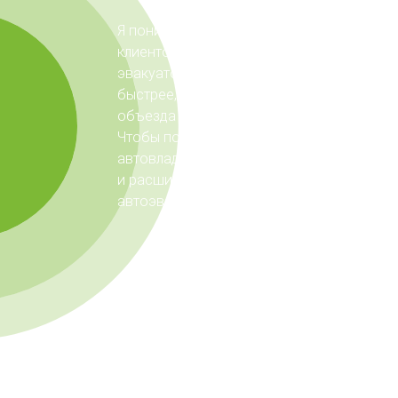
Я понимаю, как дорого время для наших
клиентов, поэтому делаю все, чтобы мой
эвакуатор прибывал на вызовы как мож
быстрее, заранее планирую маршрут для
объезда пробок и заторов.
Чтобы помогать еще большему количест
автовладельцев, мы постоянно модерни
и расширяем автопарк, приобретаем нов
автоэвакуаторы и оборудование.