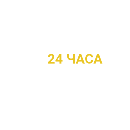
Разре
я
ЭВАКУАТОР МКА
В ДВА РАЗА ДЕШЕВЛЕ И БЫСТ
24 ЧАСА