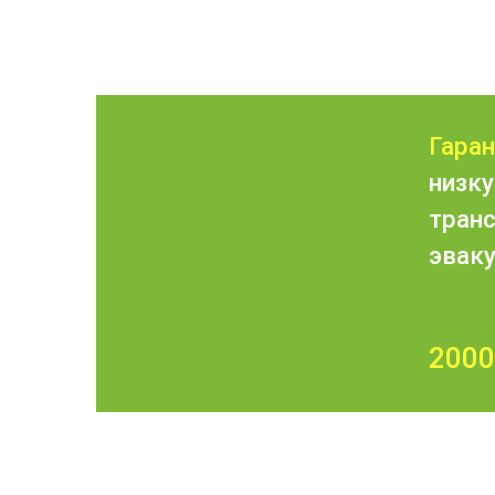
Гара
низк
тран
эвак
2000