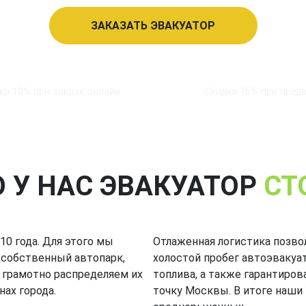
ЗАКАЗАТЬ ЭВАКУАТОР
ка 10% при заказе онлайн
Скидка 15% при пред
О У НАС ЭВАКУАТОР
СТ
0 года. Для этого мы
Отлаженная логистика позво
собственный автопарк,
холостой пробег автоэвакуат
 грамотно распределяем их
топлива, а также гарантиро
ах города.
точку Москвы. В итоге наши