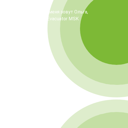
шите представиться, меня зовут Ольга,
 диспетчер компании Evacuator MSK
Д
РЕЕ