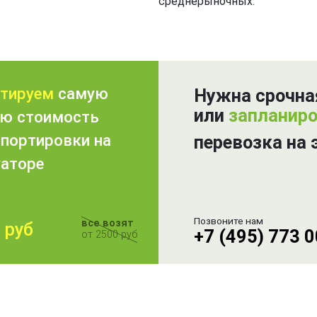
среднерыночных.
нтируем
самую
Нужна срочна
или
запланир
ую стоимость
спортировки на
перевозка на 
уаторе
Позвоните нам
все возят
 руб
+7 (495) 773 
от 2500 руб