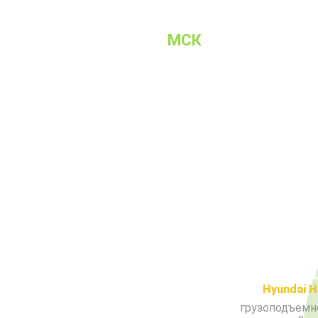
ЭВАКУАТОР
МСК
Ваш город
:
МКАД
Рядом с 
Hyundai H
грузоподъемн