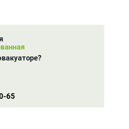
я
ованная
эвакуаторе?
00-65